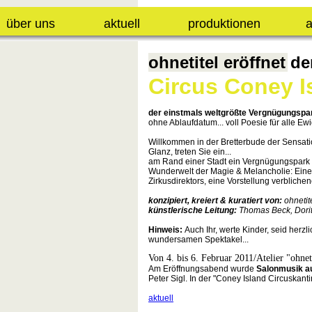
über uns
aktuell
produktionen
a
ohnetitel eröffnet d
Circus Coney I
der einstmals weltgrößte Vergnügungspar
ohne Ablaufdatum... voll Poesie für alle Ewi
Willkommen in der Bretterbude der Sensatio
Glanz, treten Sie ein...
am Rand einer Stadt ein Vergnügungspark wie
Wunderwelt der Magie & Melancholie: Eine 
Zirkusdirektors, eine Vorstellung verblich
konzipiert, kreiert & kuratiert von:
ohnetit
künstlerische Leitung:
Thomas Beck, Dorit
Hinweis:
Auch Ihr, werte Kinder, seid her
wundersamen Spektakel...
Von 4. bis 6. Februar 2011/Atelier "ohne
Am Eröffnungsabend wurde
Salonmusik a
Peter Sigl. In der "Coney Island Circuskantin
aktuell