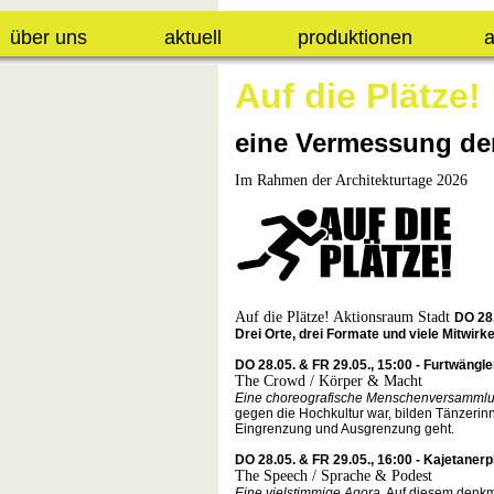
über uns
aktuell
produktionen
a
Auf die Plätze!
eine Vermessung der
Im Rahmen der Architekturtage 2026
Auf die Plätze! Aktionsraum Stadt
DO 28.
Drei Orte, drei Formate und viele Mitwirk
DO 28.05. & FR 29.05., 15:00 - Furtwängl
The Crowd / Körper & Macht
Eine choreografische Menschenversamml
gegen die Hochkultur war, bilden Tänzerinn
Eingrenzung und Ausgrenzung geht.
DO 28.05. & FR 29.05., 16:00 - Kajetanerp
The Speech / Sprache & Podest
Eine vielstimmige Agora.
Auf diesem denkma